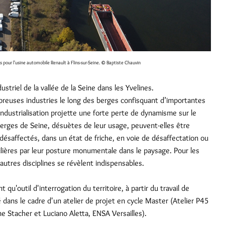
es pour l'usine automobile Renault à Flins-sur-Seine.
© Baptiste Chauvin
triel de la vallée de la Seine dans les Yvelines.
mbreuses industries le long des berges confisquant d’importantes
industrialisation projette une forte perte de dynamisme sur le
berges de Seine, désuètes de leur usage, peuvent-elles être
désaffectés, dans un état de friche, en voie de désaffectation ou
ilières par leur posture monumentale dans le paysage. Pour les
autres disciplines se révèlent indispensables.
t qu'outil d'interrogation du territoire, à partir du travail de
 dans le cadre d'un atelier de projet en cycle Master (Atelier P45
e Stacher et Luciano Aletta, ENSA Versailles).