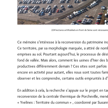
224 hectares artificialisés en front de Seine sont nécessair
Ce mémoire s’intéresse à la reconversion du patrimoine indus
Ce territoire, par sa morphologie marquée, a attiré de no
emprises au sol. Pourtant aujourd’hui, le processus de dés
fond de vallée. Mais alors, comment les usines d’hier des 
productives différemment demain ? Ces sites sont parfois 
encore en activité pour autant, elles nous sont toutes fam
observer et les comprendre, certains outils empruntés à d’
En addition à cela, la recherche s'appuie sur le projet en tan
reconversion de la centrale thermique de Porcheville, mené
« Yvelines : Territoire du commun » , coordonné par Susann