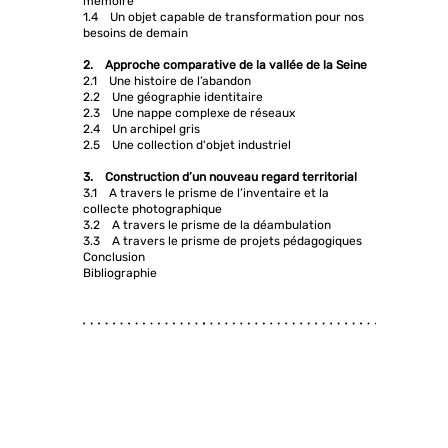
mémoire
1.4 Un objet capable de transformation pour nos
besoins de demain
2. Approche comparative de la vallée de la Seine
2.1 Une histoire de l’abandon
2.2 Une géographie identitaire
2.3 Une nappe complexe de réseaux
2.4 Un archipel gris
2.5 Une collection d'objet industriel
3. Construction d’un nouveau regard territorial
3.1 A travers le prisme de l’inventaire et la
collecte photographique
3.2 A travers le prisme de la déambulation
3.3 A travers le prisme de projets pédagogiques
Conclusion
Bibliographie