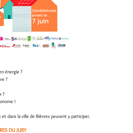
en énergie ?
ve ?
x ?
économe !
 et dans la ville de Bièvres peuvent y participer.
RES DU JURY