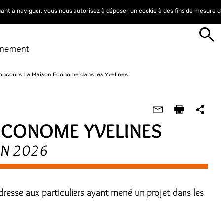
nuant à naviguer, vous nous autorisez à déposer un cookie à des fins de mesure 
oncours La Maison Econome dans les Yvelines
CONOME YVELINES
IN 2026
dresse aux particuliers ayant mené un projet dans les