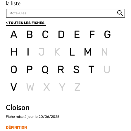
la liste.
< TOUTES LES FICHES
A
B
C
D
E
F
G
H
I
J
K
L
M
N
O
P
Q
R
S
T
U
V
W
X
Y
Z
Cloison
Fiche mise à jour le 20/06/2025
DÉFINITION